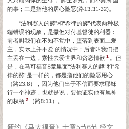
人只顾肉体的生存， 醉生梦死，而不顾神国
的事；二是指他的居心险恶(路13:31-32)。
“法利赛人的酵”和“希律的酵”代表两种极
端错误的现象，是撒但对付基督徒的利器：
前者叫我们在不知不觉中，堕落到表面上爱
主，实际上并不爱 的情况中；后者叫我们把
1
主丢在一边，索性去爱世界和贪恋情欲
。但
是，在马可福音8章里面“法利赛人的酵”和“希
律的酵”是一样的，都是指他们的险恶用心
（路23:8），因为他们出于不信而要求耶稣
行一个神迹，也就是说，要他证实他有属神
2
的权柄
（路8:11）。
新约《马太福音》十章5节6节 经文