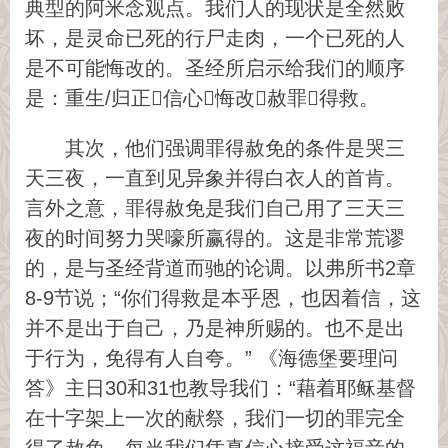
典型的阿米念观点。我们人的现状是全然败
坏，是灵命已死的行尸走肉，一个已死的人
是不可能悔改的。圣经所启示给我们的顺序
是：重生/归正信心悔改赦罪得救。
其次，他们强调罪得赦免的条件是哭三
天三夜，一直到见异象并得白衣人的首肯。
言外之意，罪得赦免是我们自己用了三天三
夜的时间努力哭嚎所赢得的。这是非常荒谬
的，是与圣经背道而驰的论调。以弗所书2章
8-9节说；“你们得救是本乎恩，也因着信，这
并不是出于自己，乃是神所赐的。也不是出
于行为，免得有人自夸。” 《海德堡要理问
答》主日30和31也教导我们：“藉着耶稣基督
在十字架上一次的献祭，我们一切的罪完全