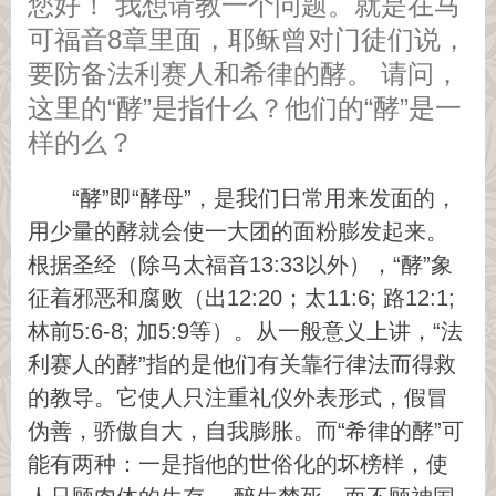
您好！ 我想请教一个问题。就是在马
可福音8章里面，耶稣曾对门徒们说，
要防备法利赛人和希律的酵。 请问，
这里的“酵”是指什么？他们的“酵”是一
样的么？
“酵”即“酵母”，是我们日常用来发面的，
用少量的酵就会使一大团的面粉膨发起来。
根据圣经（除马太福音13:33以外），“酵”象
征着邪恶和腐败（出12:20；太11:6; 路12:1;
林前5:6-8; 加5:9等）。从一般意义上讲，“法
利赛人的酵”指的是他们有关靠行律法而得救
的教导。它使人只注重礼仪外表形式，假冒
伪善，骄傲自大，自我膨胀。而“希律的酵”可
能有两种：一是指他的世俗化的坏榜样，使