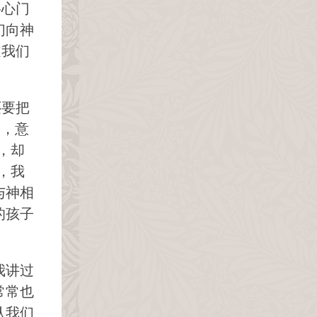
将心门
们向神
道我们
还要把
口，意
，却
，我
与神相
的孩子
我讲过
常常也
认我们