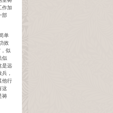
内室祷
工作加
一部
简单
功效
”，似
法似
这是远
救兵，
其他行
有这
是祷