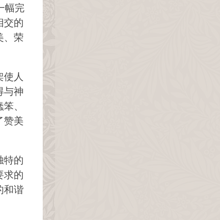
一幅完
相交的
美、荣
架使人
得与神
蠢笨、
了赞美
独特的
要求的
的和谐