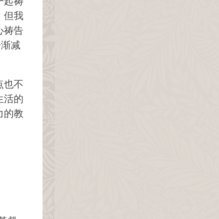
一起祷
。但我
心祷告
告渐减
点也不
生活的
力的教