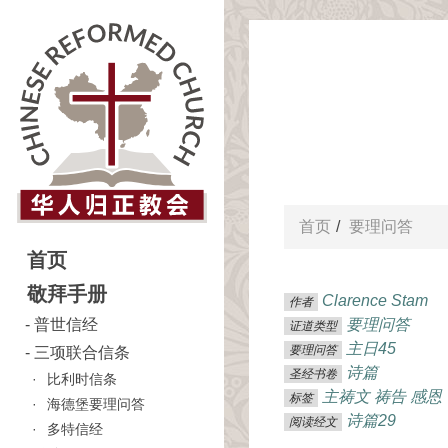
首页
要理问答
首页
敬拜手册
Clarence Stam
作者
普世信经
要理问答
证道类型
主日45
要理问答
三项联合信条
诗篇
圣经书卷
比利时信条
主祷文
祷告
感恩
标签
海德堡要理问答
诗篇29
阅读经文
多特信经