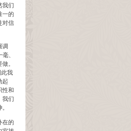
然我们
唯一的
徒对信
强调
一毫、
要做。
因此我
动起
织性和
。我们
神。
外在的