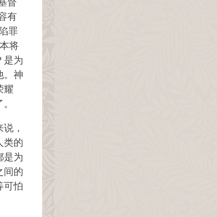
基督
容有
陷罪
本将
？是为
他。神
荣耀
了。
来说，
人类的
都是为
之间的
等可怕