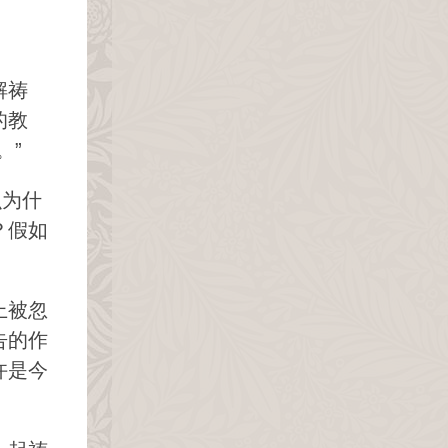
解祷
的教
。”
么为什
？假如
上被忽
告的作
许是今
。