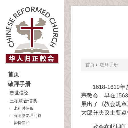
首页
敬拜手册
首页
敬拜手册
1618-16
普世信经
宗教会。早在15
三项联合信条
展出了《教会规章
比利时信条
大部分决议主要遵
海德堡要理问答
多特信经
教会在此期间