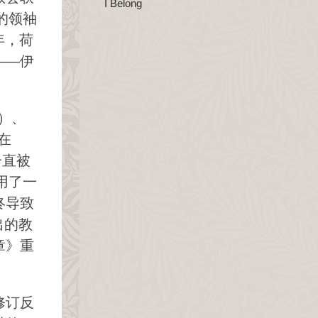
I Belong
的领袖
年，荷
——伊
年）、
在
一直被
用了一
终导致
出的教
章》重
修订反