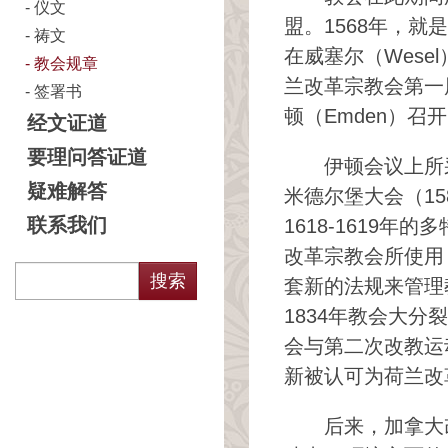
仪文
盟。1568年，
祷文
在威塞尔（Wese
教会规章
兰改革宗教会第一
签署书
顿（Emden）召
经文证道
要理问答证道
伊顿会议上所
疑难解答
米德尔堡大会（15
联系我们
1618-1619
改革宗教会所使用
套新的法规来管理
1834年教会大分
会与第二次改教运
新被认可为荷兰改
后来，加拿大