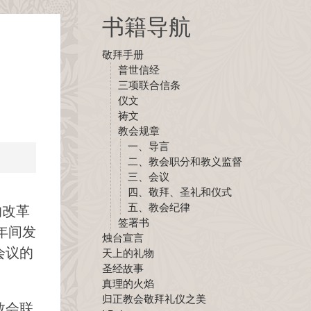
书籍导航
敬拜手册
普世信经
三项联合信条
仪文
祷文
教会规章
一、导言
二、教会职分和教义监督
三、会议
四、敬拜、圣礼和仪式
五、教会纪律
的改革
签署书
年间发
烛台宣言
会议的
天上的礼物
圣经故事
真理的火焰
归正教会敬拜礼仪之美
教会联