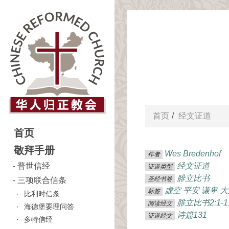
首页
经文证道
首页
敬拜手册
Wes Bredenhof
作者
普世信经
经文证道
证道类型
腓立比书
圣经书卷
三项联合信条
虚空
平安
谦卑
大
标签
比利时信条
腓立比书2:1-1
阅读经文
海德堡要理问答
诗篇131
证道经文
多特信经