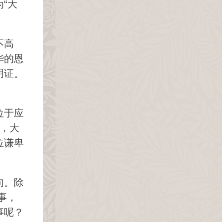
“大
不高
华的恩
明证。
位于应
，大
位谦卑
句。除
事，
事呢？