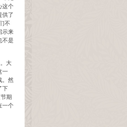
心这个
提供了
们不
启示来
也不是
案。大
这一
战。然
了下
定节期
在一个