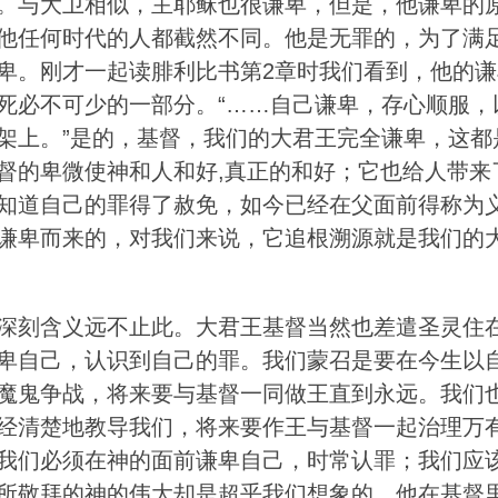
。与大卫相似，主耶稣也很谦卑，但是，他谦卑的
他任何时代的人都截然不同。他是无罪的，为了满
卑。刚才一起读腓利比书第2章时我们看到，他的谦
死必不可少的一部分。“……自己谦卑，存心顺服，
架上。”是的，基督，我们的大君王完全谦卑，这都
督的卑微使神和人和好,真正的和好；它也给人带来
知道自己的罪得了赦免，如今已经在父面前得称为
谦卑而来的，对我们来说，它追根溯源就是我们的
深刻含义远不止此。大君王基督当然也差遣圣灵住
卑自己，认识到自己的罪。我们蒙召是要在今生以
魔鬼争战，将来要与基督一同做王直到永远。我们
经清楚地教导我们，将来要作王与基督一起治理万
我们必须在神的面前谦卑自己，时常认罪；我们应
所敬拜的神的伟大却是超乎我们想象的。他在基督