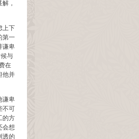
甚解，
虑上下
的第一
讲谦卑
时候与
费在
但他并
他谦卑
些不可
工的方
还会想
测透的