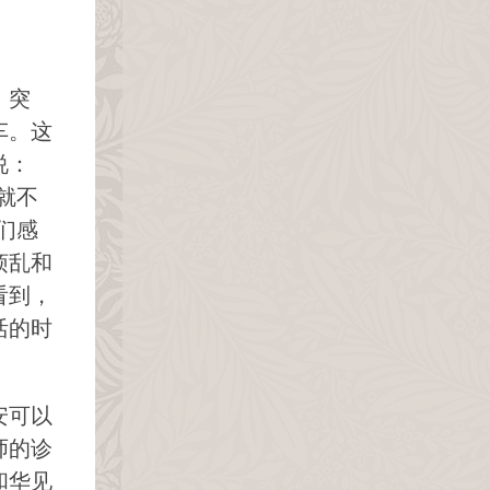
，突
车。这
说：
就不
们感
烦乱和
看到，
活的时
安可以
师的诊
和华见