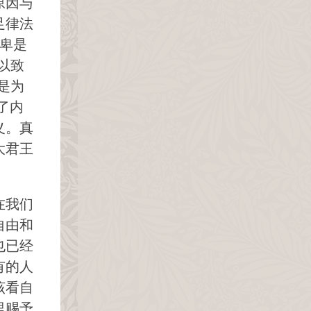
原因与
足律法
卑是
以致
是为
了内
义。真
大君王
在我们
自由和
也已经
有的人
该看自
里赐予