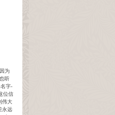
，因为
也听
名字-
这位信
列伟大
卫永远