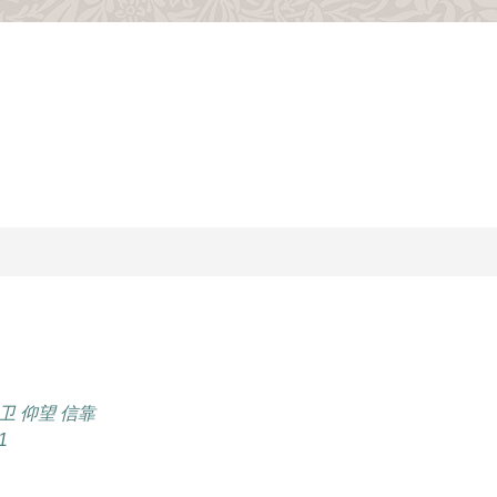
卫
仰望
信靠
1