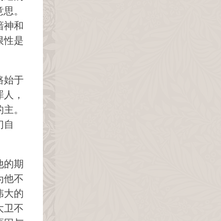
意思。
谙神和
限性是
路始于
罪人，
的主。
们自
他的期
为他不
伟大的
大卫不