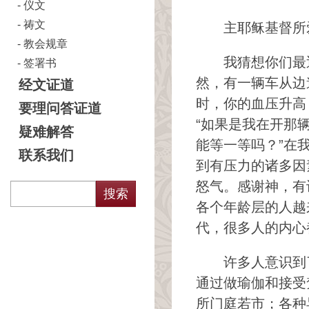
仪文
祷文
主耶稣基督所
教会规章
我猜想你们最
签署书
然，有一辆车从边
经文证道
时，你的血压升高
要理问答证道
“如果是我在开那
疑难解答
能等一等吗？”在
联系我们
到有压力的诸多因
怒气。感谢神，有
各个年龄层的人越
代，很多人的内心
许多人意识到
通过做瑜伽和接受
所门庭若市；各种