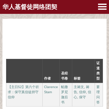
华人基督徒网络团契
证
道
圣经
类
作者
书卷
标签
型
【主日52】第六个祈
Clarence
帖撒
主祷文
,
祷
要
求：保守真信徒持守
Stam
罗尼
告
,
信仰
,
信
理
信仰
迦后
心
,
保守
问
书
答