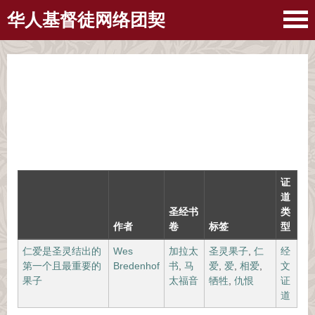
华人基督徒网络团契
证
道
圣经书
类
作者
卷
标签
型
仁爱是圣灵结出的
Wes
加拉太
圣灵果子
,
仁
经
第一个且最重要的
Bredenhof
书
,
马
爱
,
爱
,
相爱
,
文
果子
太福音
牺牲
,
仇恨
证
道