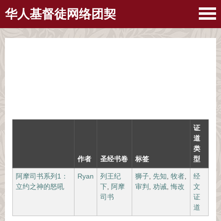
华人基督徒网络团契
证
道
类
作者
圣经书卷
标签
型
阿摩司书系列1：
Ryan
列王纪
狮子
,
先知
,
牧者
,
经
立约之神的怒吼
下
,
阿摩
审判
,
劝诫
,
悔改
文
司书
证
道