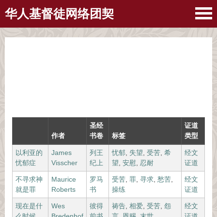
华人基督徒网络团契
圣经
证道
作者
书卷
标签
类型
以利亚的
James
列王
忧郁
,
失望
,
受苦
,
希
经文
忧郁症
Visscher
纪上
望
,
安慰
,
忍耐
证道
不寻求神
Maurice
罗马
受苦
,
罪
,
寻求
,
愁苦
,
经文
就是罪
Roberts
书
操练
证道
现在是什
Wes
彼得
祷告
,
相爱
,
受苦
,
怨
经文
么时候
Bredenhof
前书
言
,
恩赐
,
末世
证道