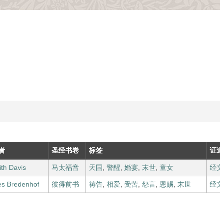
者
圣经书卷
标签
证
ith Davis
马太福音
天国
,
警醒
,
婚宴
,
末世
,
童女
经
s Bredenhof
彼得前书
祷告
,
相爱
,
受苦
,
怨言
,
恩赐
,
末世
经