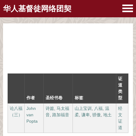
华人基督徒网络团契
证
道
类
作者
圣经书卷
标签
型
论八福
John
诗篇
,
马太福
山上宝训
,
八福
,
温
经
（三）
van
音
,
路加福音
柔
,
谦卑
,
骄傲
,
地土
文
Popta
证
道