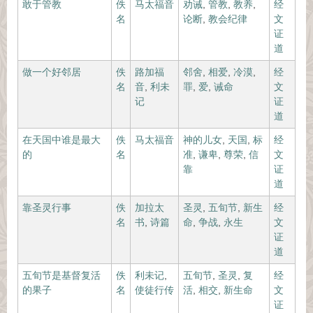
敢于管教
佚
马太福音
劝诫
,
管教
,
教养
,
经
名
论断
,
教会纪律
文
证
道
做一个好邻居
佚
路加福
邻舍
,
相爱
,
冷漠
,
经
名
音
,
利未
罪
,
爱
,
诫命
文
记
证
道
在天国中谁是最大
佚
马太福音
神的儿女
,
天国
,
标
经
的
名
准
,
谦卑
,
尊荣
,
信
文
靠
证
道
靠圣灵行事
佚
加拉太
圣灵
,
五旬节
,
新生
经
名
书
,
诗篇
命
,
争战
,
永生
文
证
道
五旬节是基督复活
佚
利未记
,
五旬节
,
圣灵
,
复
经
的果子
名
使徒行传
活
,
相交
,
新生命
文
证