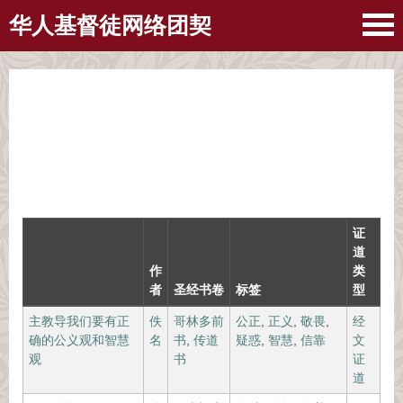
华人基督徒网络团契
证
道
作
类
者
圣经书卷
标签
型
主教导我们要有正
佚
哥林多前
公正
,
正义
,
敬畏
,
经
确的公义观和智慧
名
书
,
传道
疑惑
,
智慧
,
信靠
文
观
书
证
道