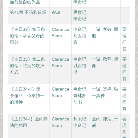
面前显自己为圣
申命记
第41章 不信和反叛
Wolf
民数记
,
申命记
【主日39】第五条
Clarence
申命记
,
十诫
,
孝敬
,
顺
要
诫命：承认父母的
Stam
马太福
服
理
职分
音
问
答
【主日35】第二条
Clarence
申命记
,
十诫
,
敬拜
,
偶
要
诫命：特别的敬拜
Stam
以西结
像
理
方式
书
问
答
【主日34-II】第一
Clarence
申命记
,
十诫
,
选择
,
独
要
条诫命：侍奉独一
Stam
哥林多
一真神
理
的活神
前书
问
答
【主日34-I】圣约律
Clarence
利未记
,
圣约
,
律法
,
十
要
法的功用
Stam
申命记
诫
理
问