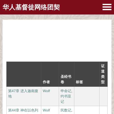
华人基督徒网络团契
证
道
圣经书
类
作者
卷
标签
型
第47章 进入迦南腹
Wolf
申命记
,
地
约书亚
记
第44章 神在以色列
Wolf
民数记
,